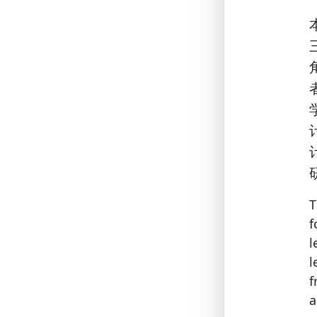
T
f
l
f
a