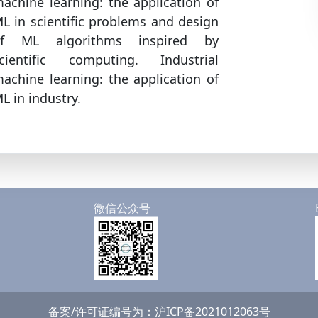
achine learning: the application of
L in scientific problems and design
of ML algorithms inspired by
cientific computing. Industrial
achine learning: the application of
L in industry.
微信公众号
备案/许可证编号为：沪ICP备2021012063号